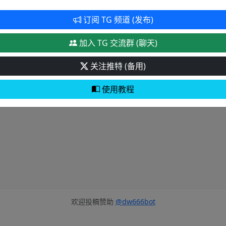
订阅 TG 频道 (发布)
加入社群 & 关注推特
获取最新域名和账号更新，防止失联
加入 TG 交流群 (聊天)
加入TG交流群
关注推特 (备用)
关注推特 (X)
使用教程
欢迎投稿赞助
@dw666bot