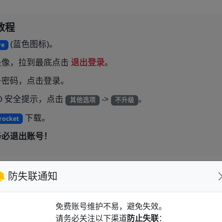
教程
(蓝色图标)。
re
头像，拉到最底点击
退出登录
。
号密码，点击登录。
 ID 安全提示，点击
->
。
其他选项
不升级
下载。
rocket
务必退出账号！
防失联通知
免费账号维护不易，避免失效。
请务必关注以下渠道
防止失联
：